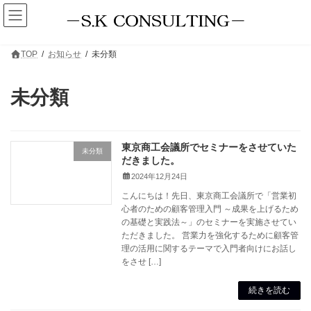
コ
ナ
ン
ビ
テ
ゲ
ン
ー
ツ
シ
TOP
お知らせ
未分類
へ
ョ
ス
ン
キ
に
未分類
ッ
移
プ
動
東京商工会議所でセミナーをさせていた
未分類
だきました。
2024年12月24日
こんにちは！先日、東京商工会議所で「営業初
心者のための顧客管理入門 ～成果を上げるため
の基礎と実践法～」のセミナーを実施させてい
ただきました。 営業力を強化するために顧客管
理の活用に関するテーマで入門者向けにお話し
をさせ […]
続きを読む